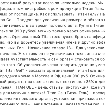
постоянный результат всего за несколько недель. Мы
фициальным дистрибьютором продукции Титан Гель.
ямо от поставщика. Как использовать Титан Гель? Н
tan Gel - Продукт для увеличения размера и обхвата 
твительность во время полового акта. Купить Титан г
теке за 990 рублей можно только через официальны
рема. Оригинальный Titan гель нужно брать на офици
ию, что вы добьётесь увеличения члена и других эфф
альных. Гель. Назначение товара 18+. Для увеличени
ничения. Этот гель он не увеличивает член, он за сч
дает чувствительность и сам оргазм становиться бо
ипо того. Об увеличение члена говорить даже не умес
т Titan Gel™ - заказать оригинальный Титан Гель дл
 продажа крема в Москве и РФ, цена 990 руб. Официа
ный результат за счет активных пектинов. +35% к дл
ьная. TITAN GEL - цена, отзывы, инструкция, где куп
 для мужчин в аптеке!. Titan Gel (Титан Гель) – препа
еличения полового органа, устранения признаков по
тепенного повышения потенции. Заказал титан гел. 