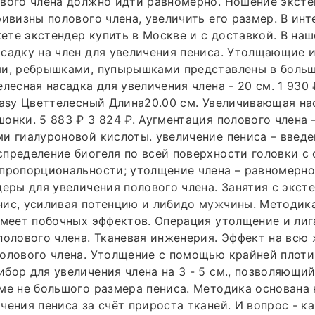
вого члена должно идти равномерно. Ношение эксте
ривизны полового члена, увеличить его размер. В ин
те экстендер купить в Москве и с доставкой. В на
асадку на член для увеличения пениса. Утолщающие
ми, ребрышками, пупырышками представлены в боль
лесная насадка для увеличения члена - 20 см. 1 930 ₽
tasy Цветтелесный Длина20.00 см. Увеличивающая на
онки. 5 883 ₽ 3 824 ₽. Аугментация полового члена 
и гиалуроновой кислоты. увеличение пениса – введе
пределение биогеля по всей поверхности головки с
пропорциональности; утолщение члена – равномерно
деры для увеличения полового члена. Занятия с экст
нис, усиливая потенцию и либидо мужчины. Методик
имеет побочных эффектов. Операция утолщение и ли
полового члена. Тканевая инженерия. Эффект на всю
олового члена. Утолщение с помощью крайней плоти.
бор для увеличения члена на 3 - 5 см., позволяющий
ме не большого размера пениса. Методика основана 
чения пениса за счёт прироста тканей. И вопрос - к