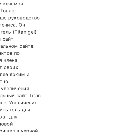
 являемся
 Товар
аше руководство
пениса. Он
ель (Titan gel)
й сайт
альном сайте.
ектов по
я члена.
ет своих
лее ярким и
тно.
я увеличения
льный сайт Titan
ине. Увеличение
ить гель для
рат для
ловой
Пришел в черной