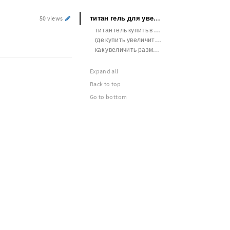
титан гель для увеличения члена
50 views
титан гель купить в минске
где купить увеличить члена
как увеличить размер члена подростку
Expand all
Back to top
Go to bottom