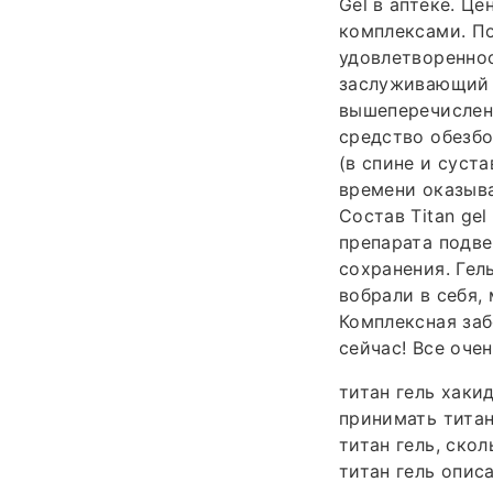
Gel в аптеке. Це
комплексами. П
удовлетвореннос
заслуживающий в
вышеперечисленн
средство обезбо
(в спине и суст
времени оказыв
Состав Titan ge
препарата подв
сохранения. Гел
вобрали в себя,
Комплексная заб
сейчас! Все очен
титан гель хакид
принимать титан
титан гель, скол
титан гель описа