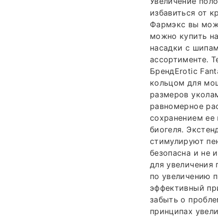
Увеличение поло
избавиться от к
Фармэкс вы може
можно купить н
насадки с шипа
ассортименте. Те
БрендErotic Fan
кольцом для мош
размеров уколам
равномерное рас
сохранением ее 
биогеля. Экстен
стимулируют пе
безопасна и не 
для увеличения 
по увеличению п
эффективный при
забыть о пробле
принципах увели