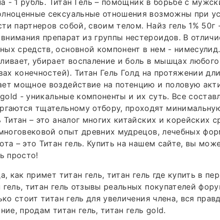
на - 1 рубль. Титан Гель – помощник в борьбе с мужс
олноценные сексуальные отношения возможны при у
ти партнеров собой, своим телом. Найз гель 1% 50г 
нимания препарат из группы нестероидов. В отличи
ых средств, основной компонент в нем - нимесулид
ливает, убирает воспаление и боль в мышцах любог
авах конечностей). Титан Гель Голд на протяжении дл
ает мощное воздействие на потенцию и половую акт
l gold - уникальные компоненты и их суть. Все соста
ергаются тщательному отбору, проходят минимальну
ь Титан – это аналог многих китайских и корейских с
 многовековой опыт древних мудрецов, лечебных фор
ота – это Титан гель. Купить на нашем сайте, вы мож
ь просто!
а, как примет титан гель, титан гель где купить в пер
 гель, титан гель отзывы реальных покупателей фор
ько стоит титан гель для увеличения члена, вся правд
ние, продам титан гель, титан гель gold.