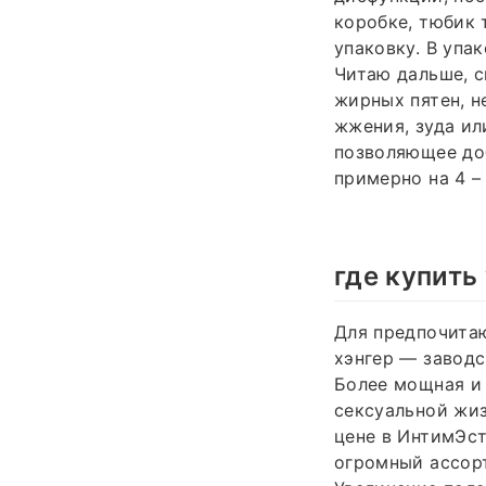
коробке, тюбик 
упаковку. В упа
Читаю дальше, с
жирных пятен, н
жжения, зуда ил
позволяющее доб
примерно на 4 – 
где купить
Для предпочита
хэнгер — заводс
Более мощная и 
сексуальной жиз
цене в ИнтимЭст
огромный ассорт