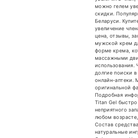
можно гелем уве
скидки. Популяр
Беларуси. Купит
увеличение члена
цена, отзывы, за
мужской крем дл
форме крема, ко
массажными дви
использования. 
долгие поиски в
онлайн-аптеки. 
оригинальной фа
Подробная инфор
Titan Gel быстр
неприятного зап
любом возрасте,
Состав средства
натуральные инг