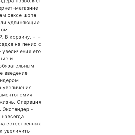
ндера позволяет
тернет-магазине
шем сексе шопе
 или удлиняющие
шом
. В корзину. + −
садка на пенис с
– увеличение его
ние и
 обязательным
е введение
ендером
а увеличения
гаментотомия
 жизнь. Операция
 Экстендер -
 навсегда
на естественных
ак увеличить