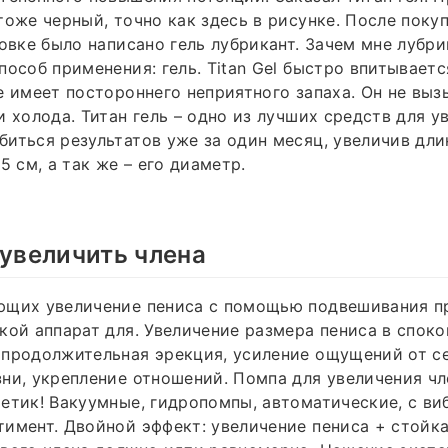
тоже черный, точно как здесь в рисунке. После поку
ковке было написано гель лубрикант. Зачем мне лубри
пособ применения: гель. Titan Gel быстро впитываетс
е имеет постороннего неприятного запаха. Он не выз
и холода. Титан гель – одно из лучших средств для у
иться результатов уже за один месяц, увеличив дли
5 см, а так же – его диаметр.
 увеличить члена
ющих увеличение пениса с помощью подвешивания п
кой аппарат для. Увеличение размера пениса в спок
продолжительная эрекция, усиление ощущений от се
ни, укрепление отношений. Помпа для увеличения чл
етик! Вакуумные, гидропомпы, автоматические, с ви
имент. Двойной эффект: увеличение пениса + стойка