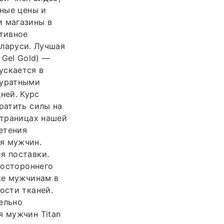
ьные цены и
и магазины в
ктивное
Беларуси. Лучшая
 Gel Gold) —
ускается в
куратными
ней. Курс
ратить силы на
страницах нашей
етения
я мужчин.
я поставки.
постороннего
ке мужчинам в
ости тканей.
ельно
я мужчин Titan