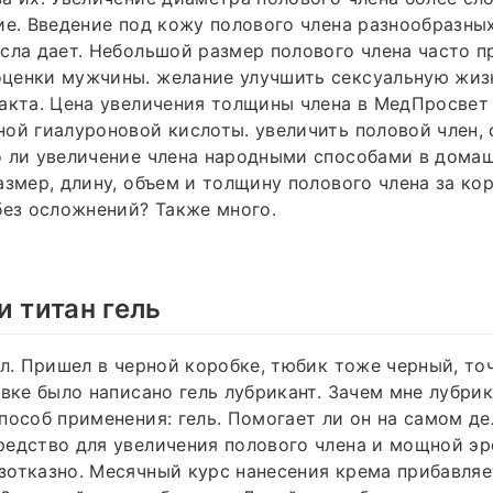
ие. Введение под кожу полового члена разнообразных 
сла дает. Небольшой размер полового члена часто п
ценки мужчины. желание улучшить сексуальную жизн
акта. Цена увеличения толщины члена в МедПросвет
ой гиалуроновой кислоты. увеличить половой член, 
о ли увеличение члена народными способами в дома
азмер, длину, объем и толщину полового члена за ко
без осложнений? Также много.
и титан гель
ел. Пришел в черной коробке, тюбик тоже черный, точ
овке было написано гель лубрикант. Зачем мне лубрик
пособ применения: гель. Помогает ли он на самом де
едство для увеличения полового члена и мощной эр
отказно. Месячный курс нанесения крема прибавляе