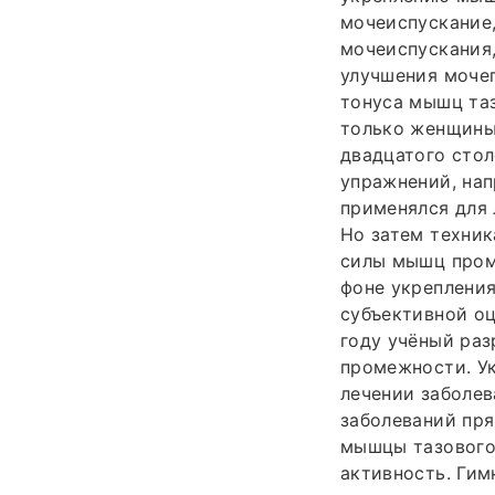
мочеиспускание,
мочеиспускания,
улучшения моче
тонуса мышц таз
только женщины,
двадцатого стол
упражнений, нап
применялся для 
Но затем техник
силы мышц проме
фоне укреплени
субъективной оц
году учёный раз
промежности. У
лечении заболев
заболеваний пря
мышцы тазового
активность. Гим