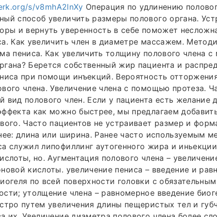
erk.org/s/v8mhA2lnXy
Операция по удлинению полово
ый способ увеличить размеры полового органа. Уст
оры и вернуть уверенность в себе поможет несложн
а. Как увеличить член в диаметре массажем. Методи
ма пениса. Как увеличить толщину полового члена 
ргана? Берется собственный жир пациента и распре
ниса при помощи инъекций. Вероятность отторжения
вого члена. Увеличение члена с помощью протеза. 
 вид полового член. Если у пациента есть желание 
эффекта как можно быстрее, мы предлагаем добавит
вого. Часто пациентов не устраивает размер и форм
нее: длина или ширина. Ранее часто используемым м
са служил липофиллинг аутогенного жира и иньекци
ислоты, но. Аугментация полового члена – увеличени
новой кислоты. увеличение пениса – введение и рав
иогеля по всей поверхности головки с обязательным
сти; утолщение члена – равномерное введение биог
стро путем увеличения длины пещеристых тел и губч
а их. Увеличение диаметра полового члена более сл