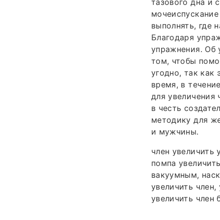
тазового дна и 
мочеиспускание 
выполнять, где 
Благодаря упраж
упражнения. Об 
том, чтобы помо
угодно, так как
время, в течени
для увеличения 
в честь создате
методику для же
и мужчины.
член увеличить 
помпа увеличить
вакуумным, наск
увеличить член,
увеличить член б