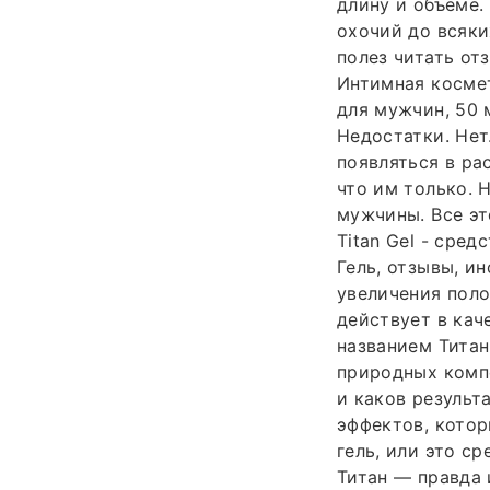
длину и объёме. 
охочий до всяки
полез читать от
Интимная космети
для мужчин, 50 
Недостатки. Нет
появляться в ра
что им только. 
мужчины. Все эт
Titan Gel - сре
Гель, отзывы, и
увеличения поло
действует в кач
названием Титан
природных компо
и каков результ
эффектов, котор
гель, или это с
Титан — правда