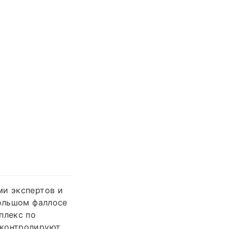
ми экспертов и
большом фаллосе
плекс по
 контролируют