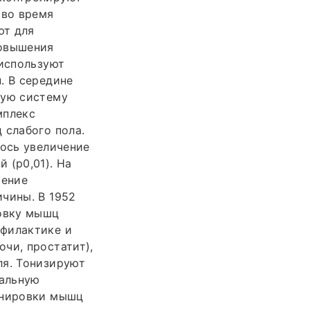
 во время
ют для
повышения
 используют
. В середине
ную систему
мплекс
 слабого пола.
лось увеличение
 (р0,01). На
шение
чины. В 1952
ровку мышц
офилактике и
чи, простатит),
ля. Тонизируют
уальную
енировки мышц