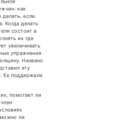
альное
ужчин: как
 делать, если.
. Когда делать
геля состоит в
олнять их где
ует увеличивать
вные упражнения
толщину. Названо
дставил эту
. Ее поддержали
их, помогает ли
 член
условиях
 можно ли