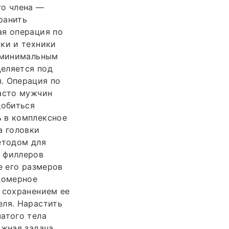
го члена —
ранить
ая операция по
ки и техники
с минимальным
деляется под
. Операция по
Часто мужчин
добиться
ь в комплексное
а головки
етодом для
и филлеров
е его размеров
номерное
 сохранением ее
еля. Нарастить
атого тела
ожная задача,