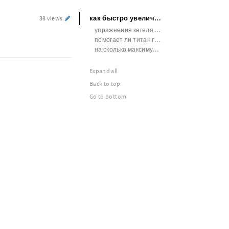
как быстро увеличить объем члена
38 views
упражнения кегеля увеличивают член
помогает ли титан гель
на сколько максимум можно увеличить член
Expand all
Back to top
Go to bottom