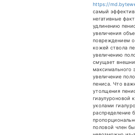
https://md.bytew
самый эффективн
негативные факт
удлинению пенис
увеличения объе
повреждением о
кожей ствола пе
увеличению поло
смущает внешний
максимального 
увеличение поло
пениса. Что важ
утолщения пени
гиаулуроновой к
уколами гиалуро
распределение б
пропорционально
половой член бы
невозможно из-з