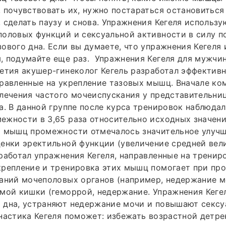
 почувствовать их, нужно постараться остановиться
 сделать паузу и снова. Упражнения Кегеля использу
половых функций и сексуальной активности в силу 
ового дна. Если вы думаете, что упражнения Кегеля
 подумайте еще раз. ­ Упражнения Кегеля для мужчин
етия акушер-гинеколог Кегель разработал эффектив
равленные на укрепление тазовых мышц. Вначале ко
лечения частого мочеиспускания у представительниц
а. В данной группе после курса тренировок наблюда
жности в 3,65 раза относительно исходных значений
я мышц промежности отмечалось значительное улуч
енки эректильной функции (увеличение средней вели
работал упражнения Кегеля, направленные на трени
крепление и тренировка этих мышц помогает при пр
аний мочеполовых органов (например, недержание мо
мой кишки (геморрой, недержание. Упражнения Кеге
 дна, устраняют недержание мочи и повышают секс
настика Кегеля поможет: избежать возрастной детр