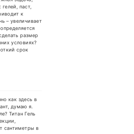
гелей, паст,
риводит к
ь – увеличивает
 определяется
сделать размер
шних условиях?
роткий срок
но как здесь в
ант, думаю я.
ле? Титан Гель
екции,
т сантиметры в