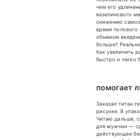
чем его удлинен
вазелинового ма
снижению самоо
время полового 
объемом введенн
больше? Реальн
Как увеличить р
быстро и легко 
помогает л
Заказал титан г
рисунке. В упак
Читаю дальше, с
для мужчин — ср
действующее без