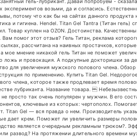
Занятный гель-лубрикант. Давай попробуем - сказала 
х экспериментов возьми, да и согласись. Естественно
зывы, потому что как бы на сайтах данного продукта 
ка и гигиена. Hendel. Titan Gel Tantra (Титан гель) 
мл. Товар куплен на OZON. Достоинства. Качественны
. Вам помог этот отзыв? Гель Титан, реклама которог
ссылках, рассчитана на наивных простачков, которые
На мое мнение никакой гель Титан не поможет увелич
о ложь и провокация. А подкупные докторишки за де
дство для увеличения мужского полового члена. Обзор
нструкция по применению. Купить Titan Gel. Недорого
вого члена, которое также продлевает время полово
естве лубриканта. Название товара.  Небезызвестны
 не просто так очень популярен у мужчин. В его сос
нентов, ключевые из которых: чертополох. Помогает
ат. Titan Gel — вся правда о нем. Производитель указ
ые дает крем. Поможет ли увеличить размеры полов
редство является очередным рекламным трюком?. Эфф
 или развод? На протяжении длительного времени м