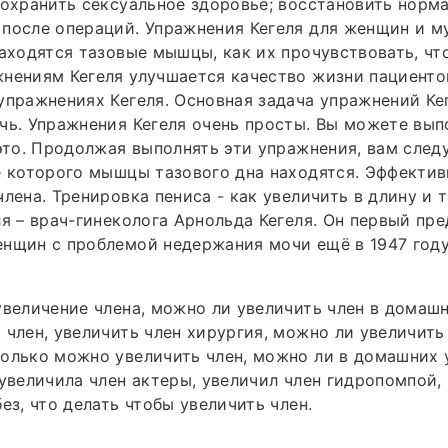
сохранить сексуальное здоровье; восстановить норм
после операций. Упражнения Кегеля для женщин и м
находятся тазовые мышцы, как их прочувствовать, что
нениям Кегеля улучшается качество жизни пациентов
упражнениях Кегеля. Основная задача упражнений Ке
чь. Упражнения Кегеля очень просты. Вы можете вып
 это. Продолжая выполнять эти упражнения, вам след
е которого мышцы тазового дна находятся. Эффекти
члена. Тренировка пениса - как увеличить в длину и 
ля – врач-гинеколога Арнольда Кегеля. Он первый пре
нщин с проблемой недержания мочи ещё в 1947 году
увеличение члена, можно ли увеличить член в домашн
 член, увеличить член хирургия, можно ли увеличить
олько можно увеличить член, можно ли в домашних 
 увеличила член актеры, увеличил член гидропомпой,
ез, что делать чтобы увеличить член.