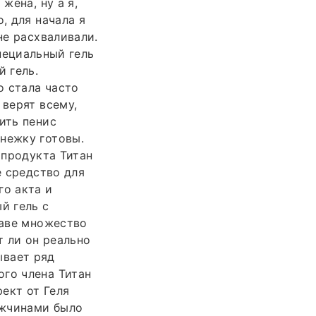
жена, ну а я,
, для начала я
не расхваливали.
специальный гель
й гель.
о стала часто
 верят всему,
ить пенис
нежку готовы.
 продукта Титан
е средство для
го акта и
й гель с
таве множество
 ли он реально
ывает ряд
ого члена Титан
ект от Геля
ужчинами было