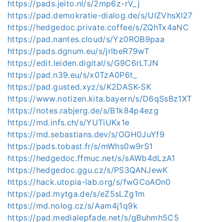
https://pads.jeito.nl/s/2mp6z-rV_j
https://pad.demokratie-dialog.de/s/UIZVhsXl27
https://hedgedoc.private.coffee/s/ZQhTx4aNC
https://pad.nantes.cloud/s/Yz0ROB9paa
https://pads.dgnum.eu/s/jrlbeR79wT
https://edit.leiden.digital/s/G9C6rLTJN
https://pad.n39.eu/s/x0TzA0P6t_
https://pad.gusted.xyz/s/K2DASK-SK
https://www.notizen.kita.bayern/s/D6qSsBz1XT
https://notes.rabjerg.de/s/B1k84p4ezg
https://md.infs.ch/s/YUTiUKx1e
https://md.sebastians.dev/s/OGH0JuYf9
https://pads.tobast.fr/s/mWhs0w9rS1
https://hedgedoc.ffmuc.net/s/sAWb4dLzA1
https://hedgedoc.ggu.cz/s/PS3QANJewK
https://hack.utopia-lab.org/s/fwGCoAOn0
https://pad.mytga.de/s/eZ5sLZg1m
https://md.nolog.cz/s/Aam4j1q9k
https://pad.medialepfade.net/s/gBuhmh5C5