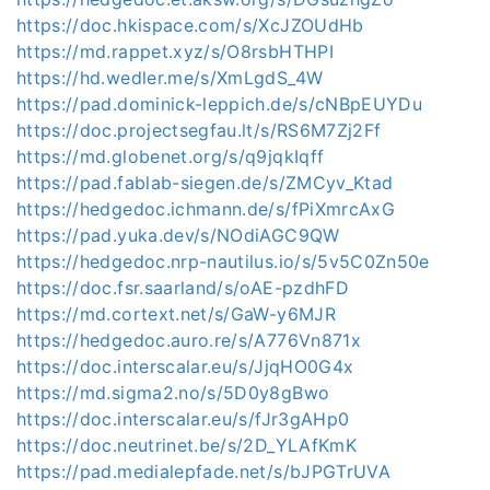
https://doc.hkispace.com/s/XcJZOUdHb
https://md.rappet.xyz/s/O8rsbHTHPI
https://hd.wedler.me/s/XmLgdS_4W
https://pad.dominick-leppich.de/s/cNBpEUYDu
https://doc.projectsegfau.lt/s/RS6M7Zj2Ff
https://md.globenet.org/s/q9jqkIqff
https://pad.fablab-siegen.de/s/ZMCyv_Ktad
https://hedgedoc.ichmann.de/s/fPiXmrcAxG
https://pad.yuka.dev/s/NOdiAGC9QW
https://hedgedoc.nrp-nautilus.io/s/5v5C0Zn50e
https://doc.fsr.saarland/s/oAE-pzdhFD
https://md.cortext.net/s/GaW-y6MJR
https://hedgedoc.auro.re/s/A776Vn871x
https://doc.interscalar.eu/s/JjqHO0G4x
https://md.sigma2.no/s/5D0y8gBwo
https://doc.interscalar.eu/s/fJr3gAHp0
https://doc.neutrinet.be/s/2D_YLAfKmK
https://pad.medialepfade.net/s/bJPGTrUVA