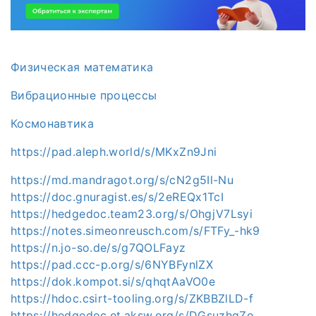
Физическая математика
Вибрационные процессы
Космонавтика
https://pad.aleph.world/s/MKxZn9Jni
https://md.mandragot.org/s/cN2g5Il-Nu
https://doc.gnuragist.es/s/2eREQx1TcI
https://hedgedoc.team23.org/s/OhgjV7Lsyi
https://notes.simeonreusch.com/s/FTFy_-hk9
https://n.jo-so.de/s/g7QOLFayz
https://pad.ccc-p.org/s/6NYBFynlZX
https://dok.kompot.si/s/qhqtAaVO0e
https://hdoc.csirt-tooling.org/s/ZKBBZlLD-f
https://hedgedoc.et.aksw.org/s/DGsuzhgZo