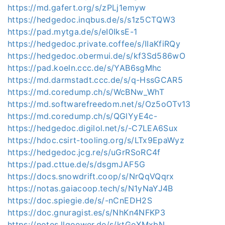
https://md.gafert.org/s/zPLj1emyw
https://hedgedoc.inqbus.de/s/s1z5CTQW3
https://pad.mytga.de/s/eI0IksE-1
https://hedgedoc.private.coffee/s/IIaKfiRQy
https://hedgedoc.obermui.de/s/kf3Sd586wO
https://pad.koeln.ccc.de/s/YAB6sgMhc
https://md.darmstadt.ccc.de/s/q-HssGCAR5
https://md.coredump.ch/s/WcBNw_WhT
https://md.softwarefreedom.net/s/Oz5oOTv13
https://md.coredump.ch/s/QGlYyE4c-
https://hedgedoc.digilol.net/s/-C7LEA6Sux
https://hdoc.csirt-tooling.org/s/LTx9EpaWyz
https://hedgedoc.jcg.re/s/uGrRSoRC4f
https://pad.cttue.de/s/dsgmJAF5G
https://docs.snowdrift.coop/s/NrQqVQqrx
https://notas.gaiacoop.tech/s/N1yNaYJ4B
https://doc.spiegie.de/s/-nCnEDH2S
https://doc.gnuragist.es/s/NhKn4NFKP3
https://notes.llgoewer.de/s/ktGoXMxbN