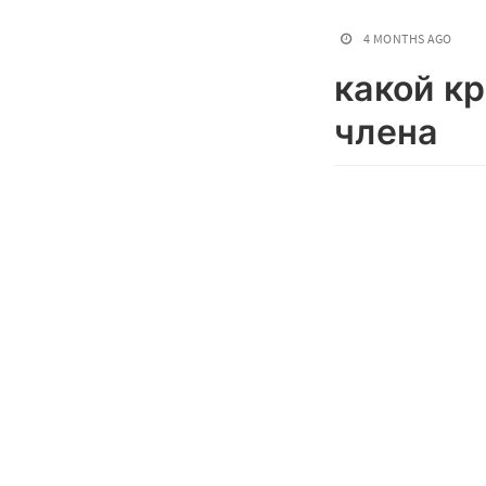
4 MONTHS AGO
какой к
члена