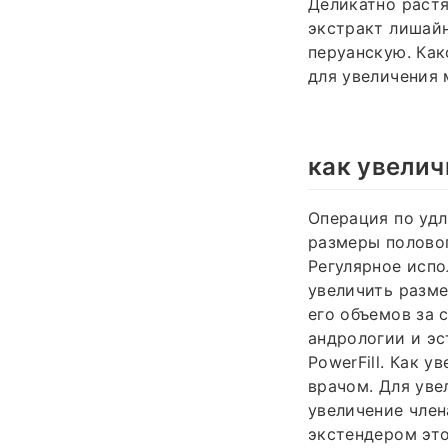
Деликатно растя
экстракт лишайн
перуанскую. Как
для увеличения
как увелич
Операция по уд
размеры половог
Регулярное испо
увеличить разме
его объемов за 
андрологии и э
PowerFill. Как 
врачом. Для уве
увеличение член
экстендером это