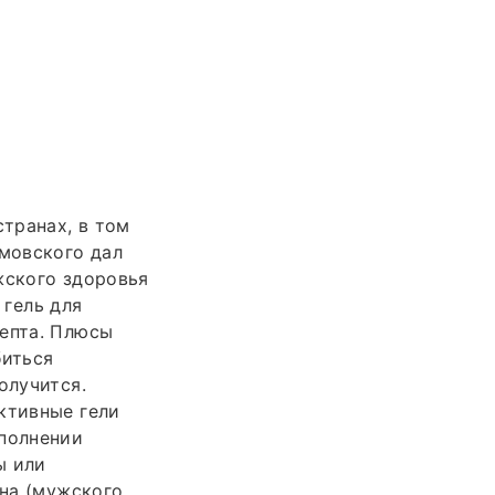
транах, в том
умовского дал
жского здоровья
гель для
цепта. Плюсы
биться
олучится.
ктивные гели
ыполнении
ы или
ена (мужского