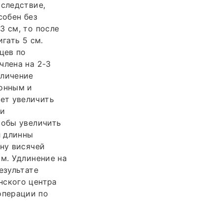
 следствие,
собен без
3 см, то после
гать 5 см.
цев по
члена на 2-3
еличение
ионным и
ет увеличить
 и
собы увеличить
л длинны
ину висячей
ом. Удлинение на
езультате
нского центра
операции по