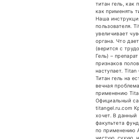
титан гель, как 
как применять т
Наша инструкци
пользователя. Ti
увеличивает чув
органа. Что дае
(верится с трудо
Гель) – препара
признаков полов
наступает. Titan
Титан гель на е
вечная проблема
применению Tita
Официальный сайт
titangel.ru.com 
хочет. В данный
факультета фун
по применению А
чистую, сухую, 