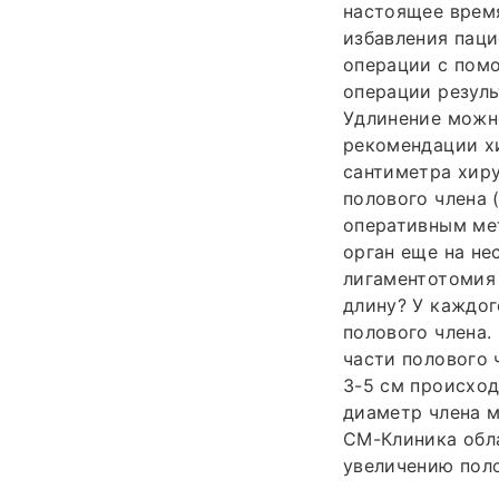
настоящее время
избавления паци
операции с помо
операции резуль
Удлинение можн
рекомендации хи
сантиметра хиру
полового члена 
оперативным ме
орган еще на не
лигаментотомия 
длину? У каждо
полового члена.
части полового 
3-5 см происход
диаметр члена м
СМ-Клиника обл
увеличению поло