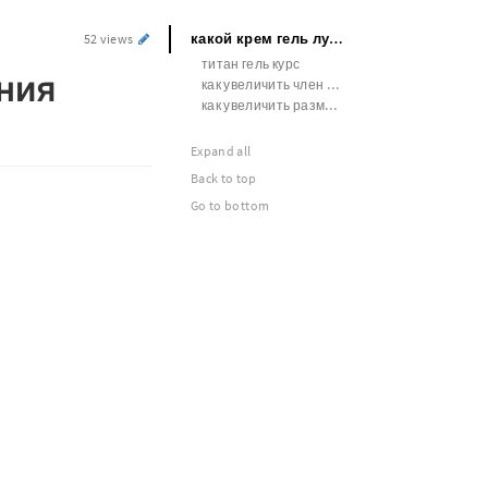
какой крем гель лучше для увеличения члена
52 views
титан гель курс
ния
как увеличить член на 3 см
как увеличить размер мужского полового члена
Expand all
Back to top
Go to bottom