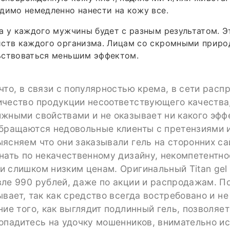
димо немедленно нанести на кожу все.
а у каждого мужчины будет с разным результатом. Э
йств каждого организма. Лицам со скромными прир
ьствоваться меньшим эффектом.
что, в связи с популярностью крема, в сети расп
ичество продукции несоответствующего качества,
жными свойствами и не оказывает ни какого эффе
обращаются недовольные клиенты с претензиями 
ясняем что они заказывали гель на сторонних са
нать по некачественному дизайну, некомпетентно
и слишком низким ценам. Оригинальный Titan gel
вле 990 рублей, даже по акции и распродажам. П
ывает, так как средство всегда востребовано и не
ние того, как выглядит подлинный гель, позволяе
опадитесь на удочку мошенников, внимательно и