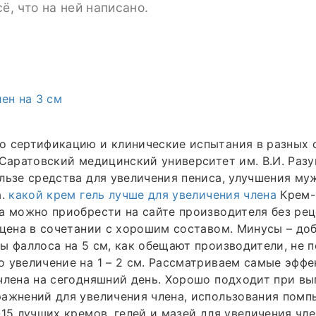
сё, что на ней написано.
лен на 3 см
 сертификацию и клинические испытания в разных с
 Саратовский медицинский университет им. В.И. Раз
льзе средства для увеличения пениса, улучшения му
а.
какой крем гель лучше для увеличения члена
Крем- 
а можно приобрести на сайте производителя без ре
 цена в сочетании с хорошим составом. Минусы – до
ы фаллоса на 5 см, как обещают производители, не п
 увеличение на 1 – 2 см. Рассматриваем самые эффе
члена на сегодняшний день. Хорошо подходит при в
ажнений для увеличения члена, использования помп
-15 лучших кремов, гелей и мазей для увеличения чл