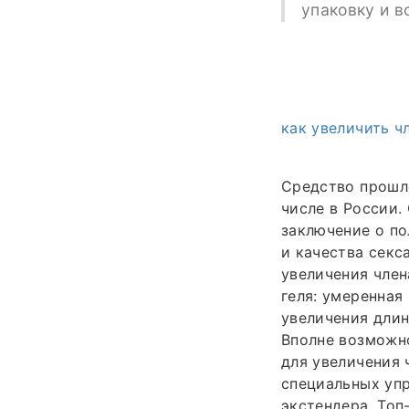
упаковку и в
как увеличить ч
Средство прошло
числе в России.
заключение о по
и качества секс
увеличения член
геля: умеренная
увеличения длин
Вполне возможно
для увеличения 
специальных упр
экстендера. Топ