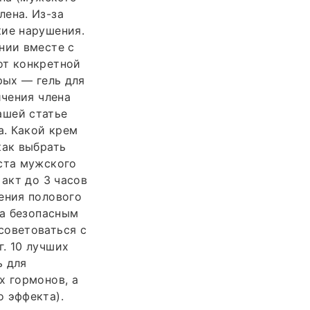
лена. Из-за
кие нарушения.
нии вместе с
от конкретной
рых — гель для
ичения члена
нашей статье
а. Какой крем
как выбрать
оста мужского
 акт до 3 часов
ения полового
на безопасным
советоваться с
. 10 лучших
ь для
х гормонов, а
о эффекта).