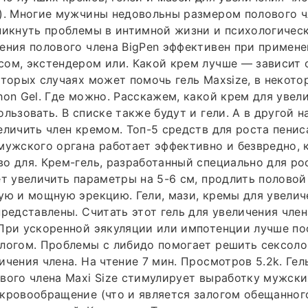
). Многие мужчины недовольны размером полового ч
никнуть проблемы в интимной жизни и психологичес
ения полового члена BigPen эффективен при примене
ом, экстендером или. Какой крем лучше — зависит 
оторых случаях может помочь гель Maxsize, в некото
hon Gel. Где можно. Расскажем, какой крем для увел
ользовать. В списке также будут и гели. А в другой 
еличить член кремом. Топ-5 средств для роста пенис
мужского органа работает эффективно и безвредно, 
о для. Крем-гель, разработанный специально для р
ет увеличить параметры на 5-6 см, продлить половой
ую и мощную эрекцию. Гели, мази, кремы для увелич
представлены. Считать этот гель для увеличения чле
При ускоренной эякуляции или импотенции лучше по
логом. Проблемы с либидо помогает решить сексолог
ичения члена. На чтение 7 мин. Просмотров 5.2k. Гел
вого члена Maxi Size стимулирует выработку мужски
кровообращение (что и является залогом обещанног