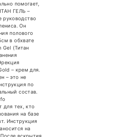
ально помогает,
ИТАН ГЕЛЬ –
е руководство
пениса. Он
ения полового
5см в обхвате
 Gel (Титан
ранения
Эрекция
Gold – крем для.
н – это не
Инструкция по
альный состав.
nfo
т для тех, кто
ования на базе
т. Инструкция
наносится на
 После вскрытия