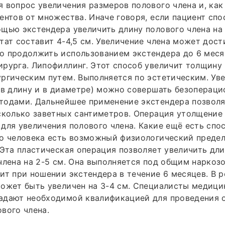
 вопрос увеличения размеров полового члена и, как
ентов от множества. Иначе говоря, если пациент спо
щью экстендера увеличить длину полового члена на 
тат составит 4-4,5 см. Увеличение члена может дости
о продолжить использованием экстендера до 6 меся
рурга. Липофиллинг. Этот способ увеличит толщину 
ргическим путем. Выполняется по эстетическим. Ув
(в длину и в диаметре) можно совершать безоперац
тодами. Дальнейшее применение экстендера позволя
сколько заветных сантиметров. Операция утолщение
для увеличения полового члена. Какие ещё есть спо
го человека есть возможный физиологический преде
 Эта пластическая операция позволяет увеличить дл
члена на 2-5 см. Она выполняется под общим наркоз
ит при ношении экстендера в течение 6 месяцев. В р
ожет быть увеличен на 3-4 см. Специалисты медици
адают необходимой квалификацией для проведения 
вого члена.