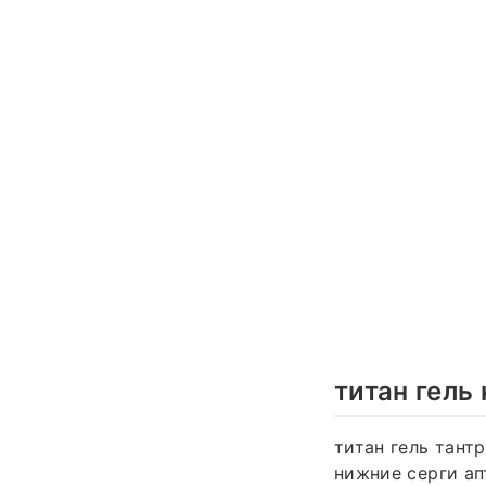
титан гель
титан гель тантр
нижние серги апт