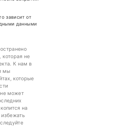
то зависит от
одными данными
ространено
 которая не
кта. К нам в
и мы
йтах, которые
сти
 не может
оследних
 копится на
т избежать
сследуйте