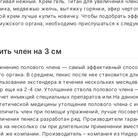
гивая нежный. Крем гель. Титан для увеличения чле
ика, медвежью желчь, вытяжку горянки, эфир черто
ой крем лучше купить новичку. Чтобы подобрать эф
 мужского органа, необходимо прислушаться к след
ить член на 3 см
линению полового члена — самый эффективный спосо
о органа. В среднем, пенис после нее становится дли
льзование экстендера в течение нескольких месяцев
р еще на 2-4 см. Утолщение ствола полового члена 
счет инъекций специальных препаратов или.На данно
стетической медицины утолщение полового члена с 
увеличить член при помощи упражнений, лучше посове
личения пениса разработан ряд. Производители гара
а на несколько см при длительном применении вмест
й же компании. Производитель – компания из Нидер