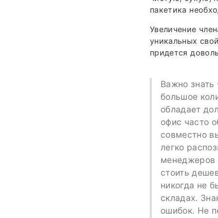
пакетика необхо
Увеличение член
уникальных сво
придется довол
Важно знать 
большое кол
обладает дол
офис часто 
совместно вы
легко распоз
менеджеров 
стоить деше
никогда не б
складах. Зна
ошибок. Не п