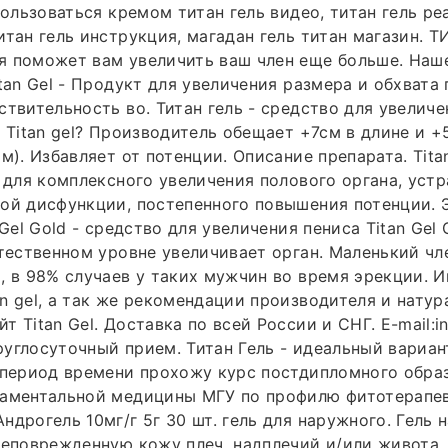
пользоваться кремом титан гель видео, титан гель ре
итан гель инструкция, магадан гель титан магазин. Т
я поможет вам увеличить ваш член еще больше. Наш
tan Gel - Продукт для увеличения размера и обхвата 
ствительность во. Титан гель - средство для увелич
т Titan gel? Производитель обещает +7см в длине и +
м). Избавляет от потенции. Описание препарата. Titan
т для комплексного увеличения полового органа, уст
ой дисфункции, постепенного повышения потенции. 
 Gel Gold - средство для увеличения пениса Titan Gel 
стественном уровне увеличивает орган. Маленький чле
, в 98% случаев у таких мужчин во время эрекции. 
n gel, а так же рекомендации производителя и натур
 Titan Gel. Доставка по всей России и СНГ. E-mail:i
Круглосуточный прием. Титан Гель - идеальный вариан
 период времени прохожу курс постдипломного образ
даментальной медицины МГУ по профилю фитотерапев
ндрогель 10мг/г 5г 30 шт. гель для наружного. Гель 
неповрежденную кожу плеч, надплечий и/или живота.