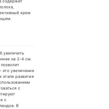
на содержит
полоха,
фективный крем
ующим.
б увеличить
ннее на 2-4 см.
 позволит
— это увеличение
м этапе развития
использованием
товаться с
нтируют
е с
ландов. В