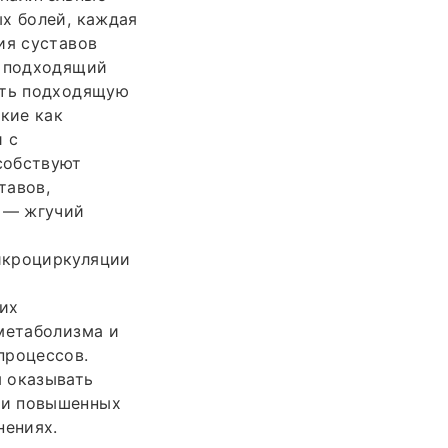
х болей, каждая
ия суставов
е подходящий
ать подходящую
кие как
и с
собствуют
тавов,
 — жгучий
икроциркуляции
у
их
метаболизма и
процессов.
ы оказывать
ри повышенных
нениях.