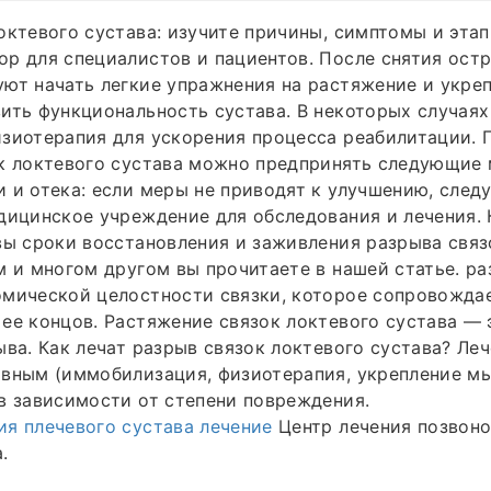
октевого сустава: изучите причины, симптомы и эта
р для специалистов и пациентов. После снятия ост
ют начать легкие упражнения на растяжение и укре
ить функциональность сустава. В некоторых случая
зиотерапия для ускорения процесса реабилитации. 
ок локтевого сустава можно предпринять следующие
 и отека: если меры не приводят к улучшению, след
дицинское учреждение для обследования и лечения. 
вы сроки восстановления и заживления разрыва связ
м и многом другом вы прочитаете в нашей статье. р
омической целостности связки, которое сопровожда
ее концов. Растяжение связок локтевого сустава — 
ыва. Как лечат разрыв связок локтевого сустава? Ле
ивным (иммобилизация, физиотерапия, укрепление м
в зависимости от степени повреждения.
я плечевого сустава лечение
Центр лечения позвоно
.