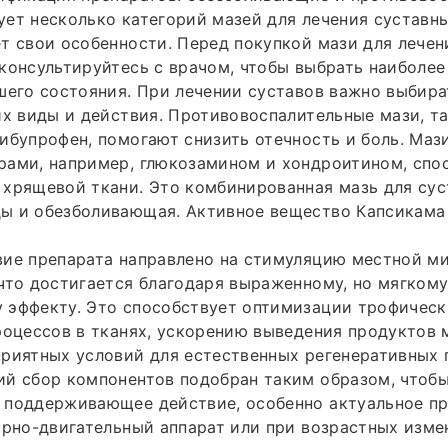
ет несколько категорий мазей для лечения суставны
т свои особенности. Перед покупкой мази для лечен
консультируйтесь с врачом, чтобы выбрать наиболе
шего состояния. При лечении суставов важно выбир
их виды и действия. Противовоспалительные мази, та
ибупрофен, помогают снизить отечность и боль. Маз
рами, например, глюкозамином и хондроитином, спо
хрящевой ткани. Это комбинированная мазь для сус
ы и обезболивающая. Активное вещество Капсикама
вие препарата направлено на стимуляцию местной м
что достигается благодаря выраженному, но мягком
 эффекту. Это способствует оптимизации трофическ
роцессов в тканях, ускорению выведения продуктов 
риятных условий для естественных регенеративных 
ий сбор компонентов подобран таким образом, чтоб
 поддерживающее действие, особенно актуальное п
орно-двигательный аппарат или при возрастных изме