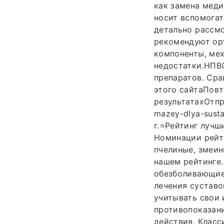
как замена меди
носит вспомогат
детально рассм
рекомендуют орт
компоненты, ме
недостатки.НПВ
препаратов. Сра
этого сайтаПовт
результатахОтпра
mazey-dlya-sust
г.⭐Рейтинг лучш
Номинации рейти
пчелиные, змеин
нашем рейтинге.
обезболивающие
лечения суставо
учитывать свои 
противопоказани
действия. Клас