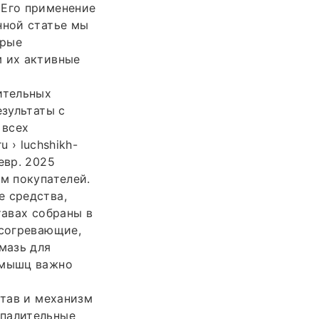
 Его применение
нной статье мы
орые
м их активные
ительных
езультаты с
 всех
 › luchshikh-
евр. 2025
ам покупателей.
е средства,
тавах собраны в
 согревающие,
мазь для
 мышц важно
став и механизм
спалительные