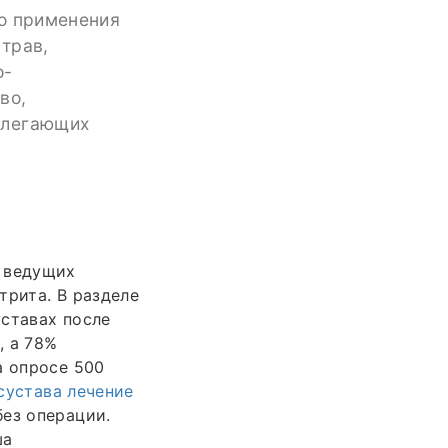
го применения
 трав,
о-
во,
илегающих
в ведущих
трита. В разделе
уставах после
, а 78%
а опросе 500
сустава лечение
без операции.
ша