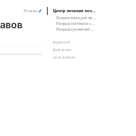
Центр лечения позвоночника и суставов Москва
79 views
Лучшие мази для лечения суставов
тавов
Разрыв локтевого сустава лечение
Разрыв сухожилия плечевого сустава лечение
Expand all
Back to top
Go to bottom