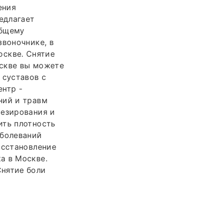
ения
едлагает
общему
звоночнике, в
оскве. Снятие
оскве вы можете
 суставов с
нтр -
ний и травм
тезирования и
ить плотность
аболеваний
осстановление
а в Москве.
Снятие боли