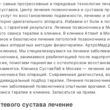
— самые прогрессивные и передовые технологии леч
суставов. Центр лечения позвоночника и суставов пр
 услуг по восстановлению подвижности, лечению и 
орно-двигательного аппарата. Избавим от боли в по
не, с гарантией результата. Лечение позвоночника в М
ого сеанса терапии в клинике. В клинике Атлант в М
ное и безопасное лечение патологий позвоночника и
вых аппаратных методик физиотерапии. АртроМедЦе
клиника. Мы специализируемся на лечении заболева
оночника, занимаемся реабилитацией после эндопро
кже, помогаем пациентам с остеопорозом восстанов
каментов. Клиника СуставЛаб в Москве — лечение з
оночника без операций. Современная диагностика, в
дивидуальный подбор терапии. Лечение позвоночник
ичин заболеваний позвоночника опытными врачами. 
еанса терапии в клинике. Записаться на прием.
тевого сустава лечение