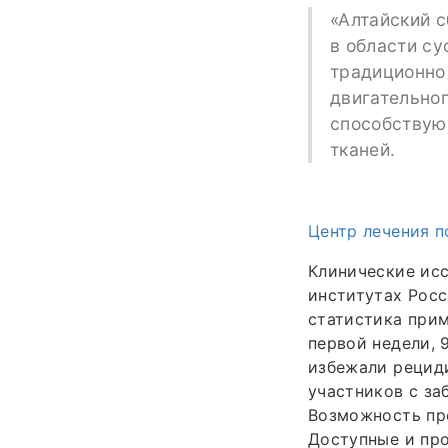
«Алтайский 
в области су
традиционно
двигательног
способствую
тканей.
Центр лечения п
Клинические ис
институтах Росс
статистика прим
первой недели, 
избежали рециди
участников с за
Возможность про
Доступные и про