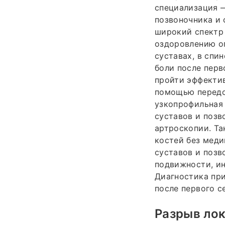
специализация 
позвоночника и 
широкий спектр
оздоровлению оп
суставах, в спи
боли после перв
пройти эффектив
помощью передо
узкопрофильная 
суставов и позв
артроскопии. Та
костей без меди
суставов и позв
подвижности, ин
Диагностика пр
после первого с
Разрыв лок