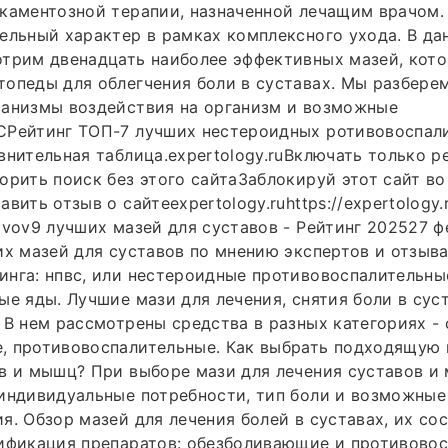
каментозной терапии, назначенной лечащим врачом.
ельный характер в рамках комплексного ухода. В да
отрим двенадцать наиболее эффективных мазей, кот
опеды для облегчения боли в суставах. Мы разбере
ханизмы воздействия на организм и возможные
СРейтинг ТОП-7 лучших нестероидных ротивовоспал
внительная таблица.expertology.ruВключать только р
орить поиск без этого сайтаЗаблокируй этот сайт во
вить отзыв о сайтеexpertology.ruhttps://expertology.ru
avov9 лучших мазей для суставов - Рейтинг 202527 ф
их мазей для суставов по мнению экспертов и отзыв
нга: нпвс, или нестероидные противовоспалительны
ые яды. Лучшие мази для лечения, снятия боли в сус
 В нем рассмотрены средства в разных категориях -
, противовоспалительные. Как выбрать подходящую 
в и мышц? При выборе мази для лечения суставов и
индивидуальные потребности, тип боли и возможные
я. Обзор мазей для лечения болей в суставах, их со
сификация препаратов: обезболивающие и противово