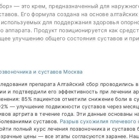
сбор» — это крем, предназначенный для наружно
ставов. Его формула создана на основе алтайских
 используемых для поддержания здоровья опорн
о аппарата. Продукт позиционируется как средст
щее улучшению общего состояния суставов и пр
озвоночника и суставов Москва
следования препарата Алтайский сбор проводились 
ии и подтвердили его эффективность при лечении ар
енения: 85% пациентов отметили снижение боли в с
92% — улучшение подвижности суставов через месяц
вов артрита в течение года. Эти данные основаны н
болеваниями суставов.
Разрыв сухожилия плечевого 
йти полный курс лечения позвоночника и суставов 
зрачные цены — все этапы согласуются заранее. На