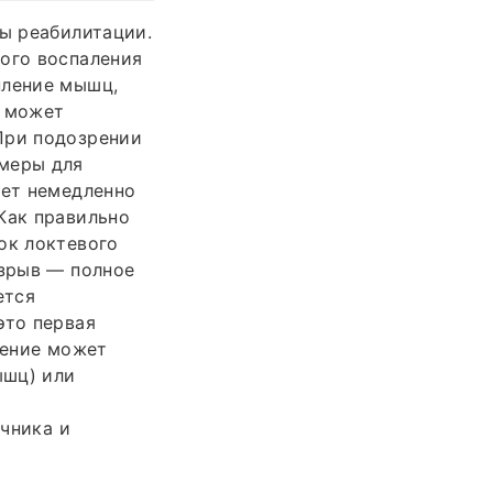
пы реабилитации.
рого воспаления
пление мышц,
х может
При подозрении
 меры для
ует немедленно
Как правильно
ок локтевого
азрыв — полное
ется
это первая
чение может
ышц) или
чника и