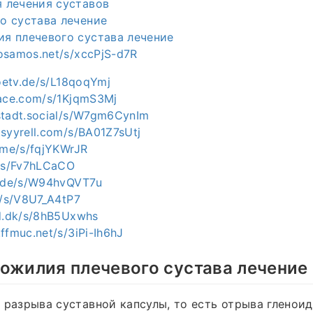
 лечения суставов
о сустава лечение
я плечевого сустава лечение
osamos.net/s/xccPjS-d7R
joetv.de/s/L18qoqYmj
pace.com/s/1KjqmS3Mj
stadt.social/s/W7gm6CynIm
.syyrell.com/s/BA01Z7sUtj
r.me/s/fqjYKWrJR
u/s/Fv7hLCaCO
e.de/s/W94hvQVT7u
c/s/V8U7_A4tP7
ud.dk/s/8hB5Uxwhs
ffmuc.net/s/3iPi-Ih6hJ
ожилия плечевого сустава лечение
 разрыва суставной капсулы, то есть отрыва гленои