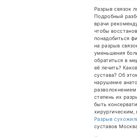
Разрыв связок л
Подробный разбо
врачи рекоменду
чтобы восстанов
понадобиться фи
на разрыв связ
уменьшения боли
обратиться в ме
её лечить? Како
сустава? Об это
нарушение анат
разволокнением 
степень их разр
быть консерват
хирургическим, 
Разрыв сухожили
суставов Москва