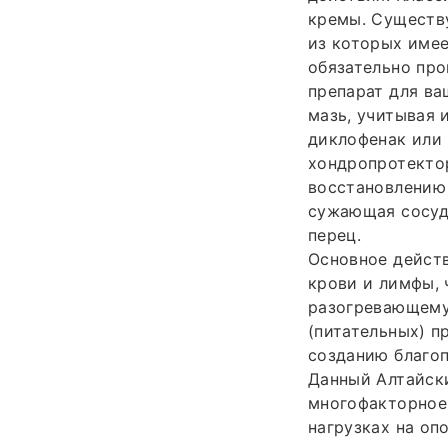
кремы. Существу
из которых имее
обязательно про
препарат для ва
мазь, учитывая 
диклофенак или 
хондропротекто
восстановлению 
сужающая сосуд
перец.
Основное дейст
крови и лимфы, 
разогревающему
(питательных) п
созданию благоп
Данный Алтайск
многофакторное
нагрузках на оп