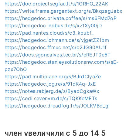
https://doc.projectsegfau.lt/s/1GRHO_22AK
https://write.frame.gargantext.org/s/BkqzagJabx
https://hedgedoc.private.coffee/s/ms6FMd7oP
https://hedgedoc.inqbus.de/s/xZfXy00jD
https://pad.nantes.cloud/s/c3_kpubf_
https://hedgedoc.ichmann.de/s/vjgetZZ1bm
https://hedgedoc.ffmuc.net/s/c2JG90AU1f
https://docs.sgoncalves.tec.br/s/cREJT0e5T
https://hedgedoc.stanleysolutionsnw.com/s/sE-
pzx7ObO
https://pad.multiplace.org/s/BJrdClyaZe
https://hedgedoc.jcg.re/s/91dK4q-JxE
https://notes.rabjerg.de/s/ByadCgkaWx
https://codi.sevenvm.de/s/TQKKeMETs
https://hedgedoc.dreadfog.fr/s/JOLKVBd_gI
член увеличили с 5 до 14 5