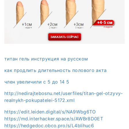
титан гель инструкция на русском
как продлить длительность полового акта
член увеличили с 5 до 14 5
http://nedirajtebosnu.net/userfiles/titan-gel-otzyvy-
realnykh-pokupatelei-5172.xml
https://edit.leiden.digital/s/NA9Wbg6TO
https://md.interhacker.space/s/AWBr8D0ET
https://hedgedoc.obco.pro/s/L4blihuc6